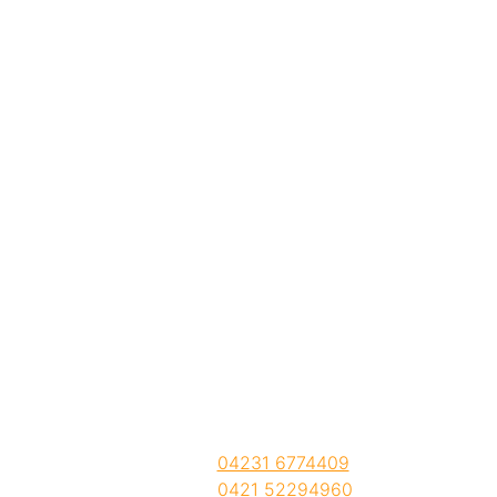
Malerbetrieb Jürgen Hahn
Verden:
04231 6774409
Bremen:
0421 52294960