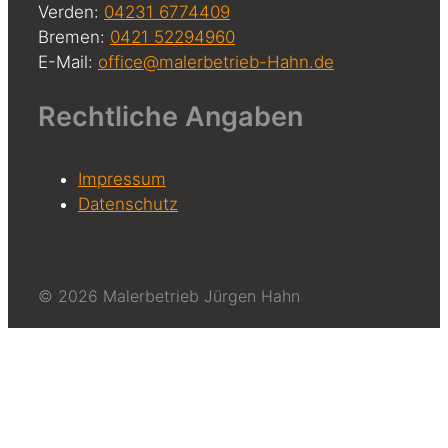
Verden:
04231 6774409
Bremen:
0421 52294960
E-Mail:
office@malerbetrieb-Hahn.de
Rechtliche Angaben
Impressum
Datenschutz
© 2026 Malerbetrieb Jürgen Hahn